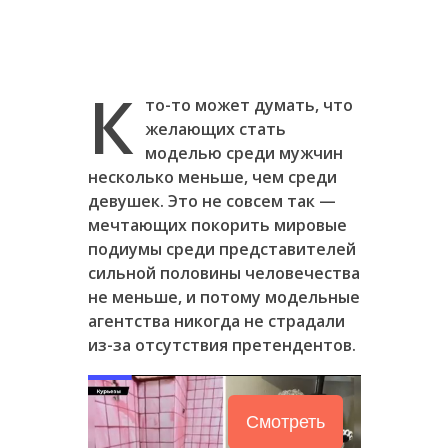
К
то-то может думать, что
желающих стать
моделью среди мужчин
несколько меньше, чем среди
девушек. Это не совсем так —
мечтающих покорить мировые
подиумы среди представителей
сильной половины человечества
не меньше, и потому модельные
агентства никогда не страдали
из-за отсутствия претендентов.
Смотреть