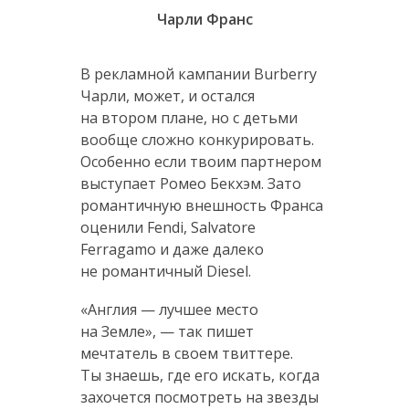
Чарли Франс
В рекламной кампании Burberry
Чарли
,
может
,
и остался
на втором плане
,
но с детьми
вообще сложно конкурировать.
Особенно если твоим партнером
выступает Ромео Бекхэм. Зато
романтичную внешность Франса
оценили
Fendi
,
Salvatore
Ferragamo и даже далеко
не романтичный Diesel
.
«
Англия — лучшее место
на Земле», — так пишет
мечтатель в своем твиттере.
Ты знаешь
,
где его искать
,
когда
захочется посмотреть на звезды