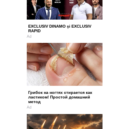
EXCLUSIV DINAMO și EXCLUSIV
RAPID
Ad
Грибок на ногтях стирается как
ластиком! Простой домашний
метод
Ad