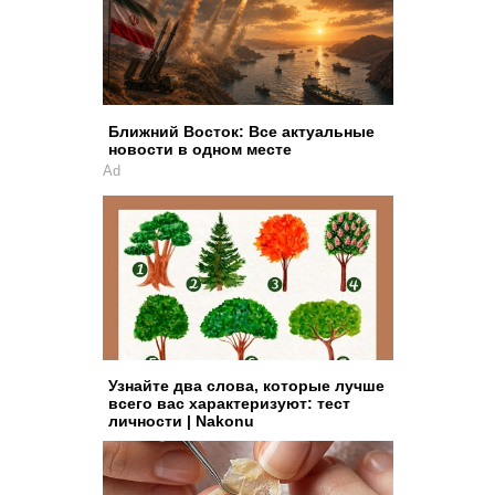
Ближний Восток: Все актуальные
новости в одном месте
Ad
Узнайте два слова, которые лучше
всего вас характеризуют: тест
личности | Nakonu