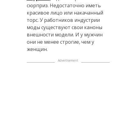
сюрприз. Недостаточно иметь
красивое лицо или накачанный
торс. У работников индустрии
моды существуют свои каноны
внешности модели. И у мужчин
они не менее строгие, чем у
женщин.