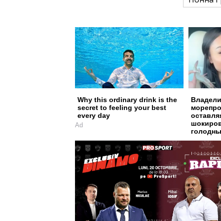
Why this ordinary drink is the
Владели
secret to feeling your best
морепро
every day
оставля
шокиро
Ad
голодны