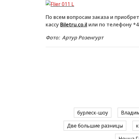
По всем вопросам заказа и приобре
кассу
Biletru.co.il
или по телефону *4
Фото: Артур Розенгурт
бурлеск-шоу
Влади
Две большие разницы
к
Нонна Г