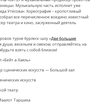
зницы». Музыкальную часть исполнит уже
ида Утёсова». Хореография – кропотливый
 собрал все перечисленное воедино известный
сер театра и кино, заслуженный деятель
ровое турне бурлеск-шоу «
Две большие
я души, весельем и смехом, отправляйтесь на
будьте взять с собой близких!
л «Бейт а-Хаяль»
тр сценических искусств — Большой зал
енических искусств
кой театр
 Маалот Таршиха