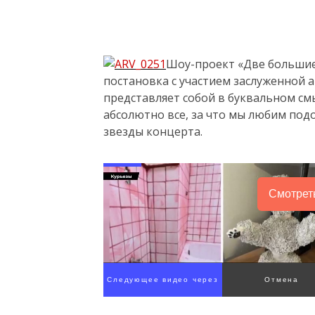
Шоу-проект «Две большие
постановка с участием заслуженной 
представляет собой в буквальном смы
абсолютно все, за что мы любим подо
звезды концерта.
Смотрет
Следующее видео через
Отмена
4