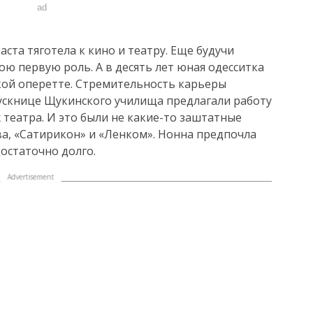
ad
ста тяготела к кино и театру. Еще будучи
ою первую роль. А в десять лет юная одесситка
кой оперетте. Стремительность карьеры
ускнице Щукинского училища предлагали работу
х театра. И это были не какие-то заштатные
ва, «Сатирикон» и «Ленком». Нонна предпочла
остаточно долго.