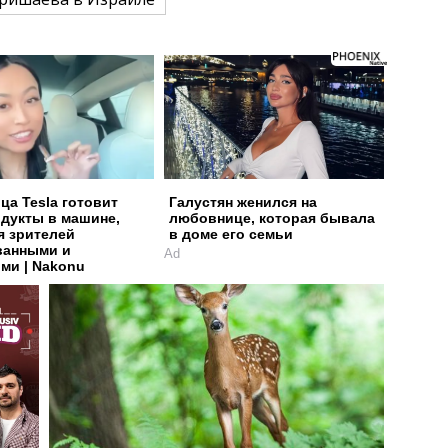
ца Tesla готовит
Галустян женился на
дукты в машине,
любовнице, которая бывала
я зрителей
в доме его семьи
ванными и
Ad
ми | Nakonu