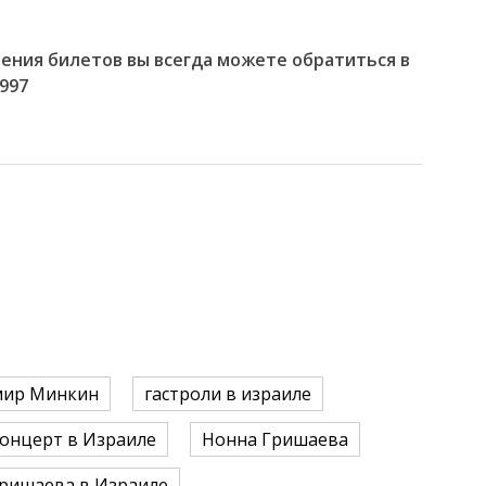
тения билетов вы всегда можете обратиться в
997
мир Минкин
гастроли в израиле
онцерт в Израиле
Нонна Гришаева
ришаева в Израиле