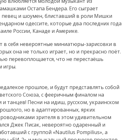
ую влюбляется молодой музыкант из
замашками Остапа Бендера. Его сыграет
, певец и шоумен, блиставший в роли Мишки
гендарном одессите, которые два последних года
иле России, Канаде и Америке.
 в себя невероятные миниатюры-зарисовки в
ых она не только играет, но и прекрасно поёт.
тью перевоплощается, что не перестаёшь
 игры.
недалекое прошлое, и будут представлять собой
ветского Союза, с фееричным финалом на
и и танцев! Песни на идиш, русском, украинском
прошлого, но в адаптированных, ярких
 проводниками зрителя в этом удивительном
ался Джек Писак, невероятно одаренный и
ботавший с группой «Nautilus Pompilius», а
ппы «БИ-2» и музыкальный продюсер проектов