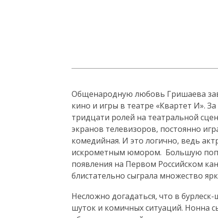
Общенародную любовь Гришаева заво
кино и игры в театре «Квартет И». З
тридцати ролей на театральной сцене
экранов телевизоров, постоянно игра
комедийная. И это логично, ведь ак
искрометным юмором. Большую попу
появления на Первом Российском кан
блистательно сыграла множество ярк
Несложно догадаться, что в бурлеск
шуток и комичных ситуаций. Нонна с