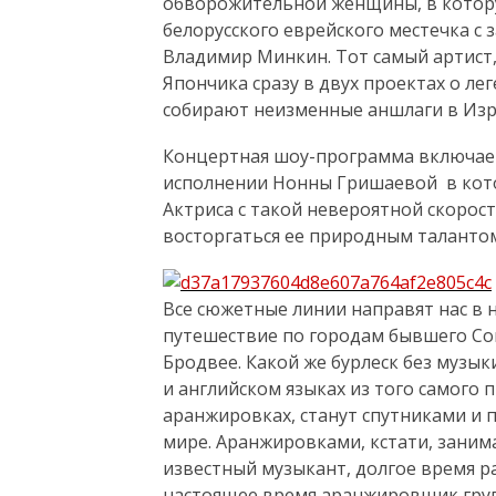
обворожительной женщины, в котор
белорусского еврейского местечка с 
Владимир Минкин. Тот самый артист
Япончика сразу в двух проектах о ле
собирают неизменные аншлаги в Изра
Концертная шоу-программа включает
исполнении Нонны Гришаевой в котор
Актриса с такой невероятной скорос
восторгаться ее природным талантом
Все сюжетные линии направят нас в 
путешествие по городам бывшего Со
Бродвее. Какой же бурлеск без музык
и английском языках из того самого 
аранжировках, станут спутниками и
мире. Аранжировками, кстати, заним
известный музыкант, долгое время ра
настоящее время аранжировщик гру