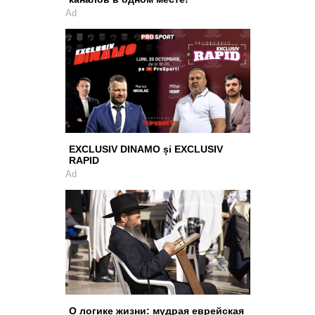
Ad
EXCLUSIV DINAMO și EXCLUSIV
RAPID
Ad
О логике жизни: мудрая еврейская