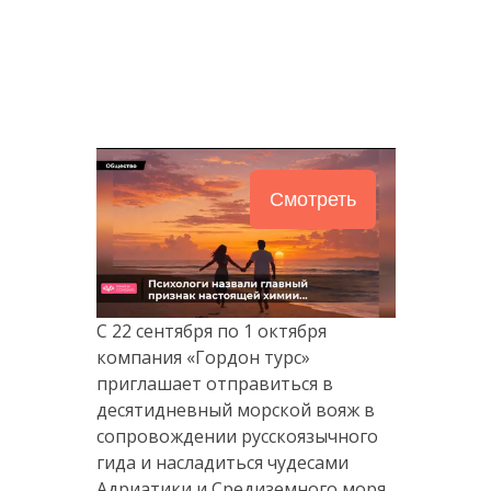
Смотреть
Следующее видео
Отмена
через 5
С 22 сентября по 1 октября
компания «Гордон турс»
приглашает отправиться в
десятидневный морской вояж в
сопровождении русскоязычного
гида и насладиться чудесами
Адриатики и Средиземного моря.