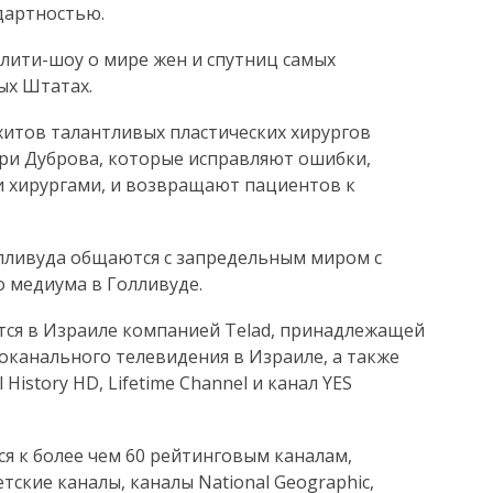
ндартностью.
лити-шоу о мире жен и спутниц самых
ых Штатах.
хитов талантливых пластических хирургов
рри Дуброва, которые исправляют ошибки,
 хирургами, и возвращают пациентов к
лливуда общаются с запредельным миром с
 медиума в Голливуде.
ется в Израиле компанией Telad, принадлежащей
гоканального телевидения в Израиле, а также
 History HD, Lifetime Channel и канал YES
я к более чем 60 рейтинговым каналам,
ские каналы, каналы National Geographic,