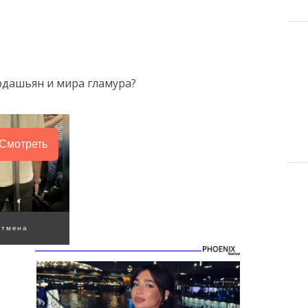
рдашьян и мира гламура?
Смотреть
Отмена