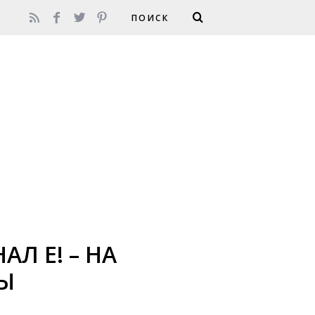
Л E! – НА
ТЫ