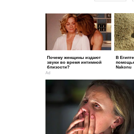
Почему женщины издают
В Египте
звуки во время интимной
помощью
близости?
Nakonu
Ad