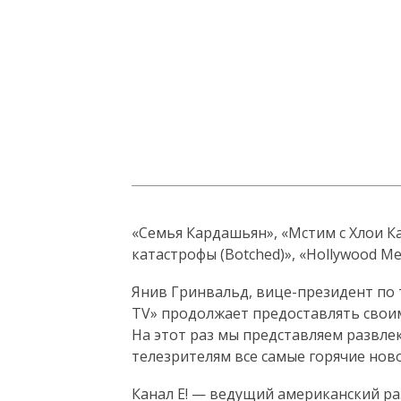
«Семья Кардашьян», «Мстим с Хлои Ка
катастрофы (Botched)», «Hollywood M
Янив Гринвальд, вице-президент по 
TV» продолжает предоставлять своим
На этот раз мы представляем развле
телезрителям все самые горячие нов
Канал E! — ведущий американский ра