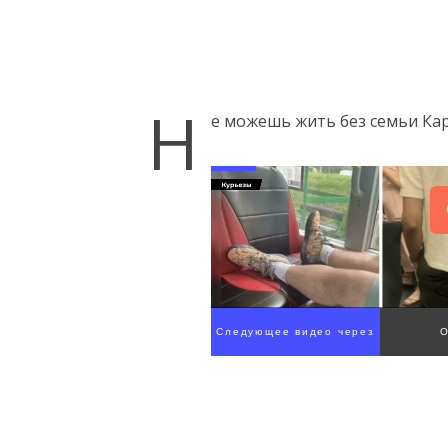
Н
е можешь жить без семьи Ка
Следующее видео через
4