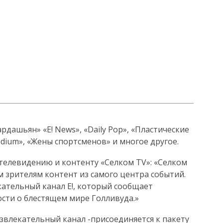
рдашьян» «E! News», «Daily Pop», «Пластические
edium», «Жены спортсменов» и многое другое.
телевидению и контенту «Селком TV»: «Селком
 зрителям контент из самого центра событий.
кательный канал E!, который сообщает
ости о блестящем мире Голливуда.»
звлекательный канал -присоединяется к пакету