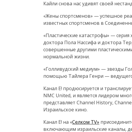
Кайли снова нас удивят своей неста
«Жены спортсменов» — успешное реа
известных спортсменов в Соединенн
«Пластические катастрофы» — серия 
доктора Пола Нассифа и доктора Те
совершенные другими пластическими
нормальной жизни.
«Голливудский медиум» — звезды Го
помощью Тайлера Генри — ведущего
Канал E! продюсируется и транслиру
NMC United, и является лидером мно
представляет Channel History, Channel
Израильское кино.
Канал E! на «
Селком TV»
присоединитс
включающим израильские каналы, дет