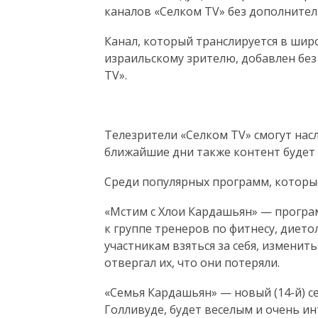
каналов «Селком TV» без дополнител
Канал, который транслируется в ши
израильскому зрителю, добавлен без
TV».
Телезрители «Селком TV» смогут нас
ближайшие дни также контент будет 
Среди популярных программ, которые
«Мстим с Хлои Кардашьян» — програ
к группе тренеров по фитнесу, дието
участникам взяться за себя, изменит
отвергал их, что они потеряли.
«Семья Кардашьян» — новый (14-й) с
Голливуде, будет веселым и очень ин