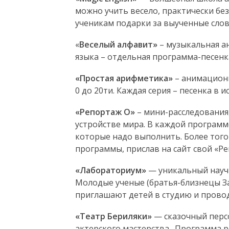
можно учить весело, практически без
ученикам подарки за выученные слов
«
Веселый алфавит»
– музыкальная а
языка – отдельная программа-песенка
«Простая арифметика»
– анимационн
0 до 20ти. Каждая серия – песенка в 
«Репортаж О»
– мини-расследования
устройстве мира. В каждой программе 
которые надо выполнить. Более того
программы, прислав на сайт свой «Ре
«Лабораториум»
— уникальный научн
Молодые ученые (братья-близнецы За
приглашают детей в студию и провод
«Театр Бериляки»
— сказочный перс
актерского мастерства. Программа р