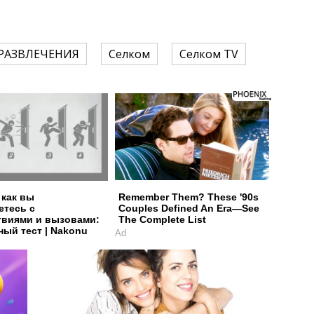
РАЗВЛЕЧЕНИЯ
Селком
Селком TV
 как вы
Remember Them? These '90s
етесь с
Couples Defined An Era—See
твиями и вызовами:
The Complete List
ный тест | Nakonu
Ad