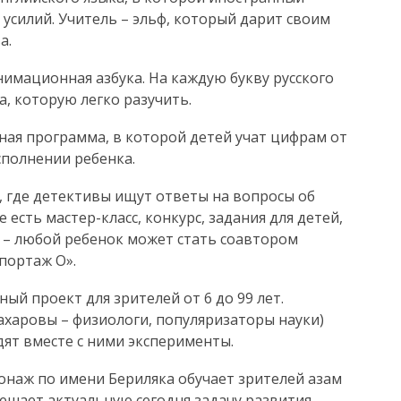
 усилий. Учитель – эльф, который дарит своим
а.
нимационная азбука. На каждую букву русского
, которую легко разучить.
ая программа, в которой детей учат цифрам от
исполнении ребенка.
, где детективы ищут ответы на вопросы об
есть мастер-класс, конкурс, задания для детей,
 – любой ребенок может стать соавтором
портаж О».
ый проект для зрителей от 6 до 99 лет.
харовы – физиологи, популяризаторы науки)
ят вместе с ними эксперименты.
онаж по имени Бериляка обучает зрителей азам
ешает актуальную сегодня задачу развития