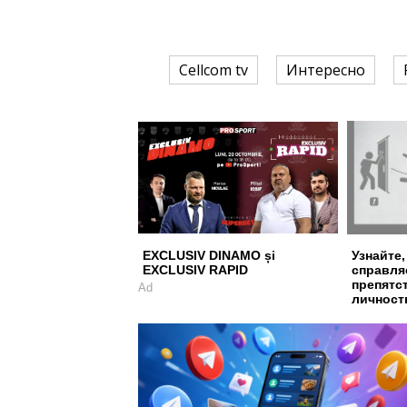
Cellcom tv
Интересно
EXCLUSIV DINAMO și
Узнайте,
EXCLUSIV RAPID
справля
препятс
Ad
личност