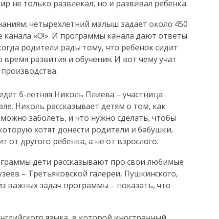
ир не только развлекал, но и развивал ребенка.
знаниям: четырехлетний малыш задает около 450
е канала «О!». И программы канала дают ответы
когда родители рады тому, что ребенок сидит
 время развития и обучения. И вот чему учат
 производства.
едет 6-летняя Николь Плиева – участница
ле. Николь рассказывает детям о том, как
 можно заболеть, и что нужно сделать, чтобы
оторую хотят донести родители и бабушки,
т от другого ребенка, а не от взрослого.
ограммы дети рассказывают про свои любимые
узеев – Третьяковской галереи, Пушкинского,
из важных задач программы – показать, что
нглийского языка, в которой иностранный