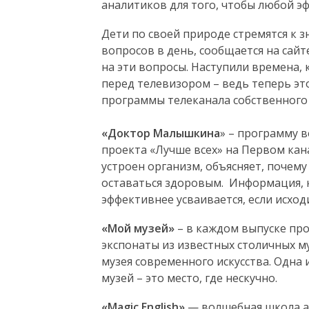
аналитиков для того, чтобы любой эф
Дети по своей природе стремятся к 
вопросов в день, сообщается на сайт
на эти вопросы. Наступили времена, 
перед телевизором – ведь теперь это
программы телеканала собственного
«Доктор Малышкина
» – программу в
проекта «Лучше всех» на Первом кана
устроен организм, объясняет, почему
оставаться здоровым. Информация, к
эффективнее усваивается, если исходи
«Мой музей»
– в каждом выпуске пр
экспонаты из известных столичных м
музея современного искусства. Одна 
музей – это место, где нескучно.
«
Magic
English
»
— волшебная школа а