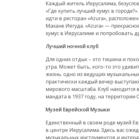
Каждый житель Иерусалима, безуслов
«Где купить лучший хумус в городе?»
идти в ресторан «Azura», расположе
Махане Иегуда. «Azura» — прекрасное
хумус в Иерусалиме и попробовать 
Лучший ночной клуб
Для одних отдых – это тишина и поко
утра. Может быть, кого-то это удиви
жизнь. одно из ведущих музыкальных
практически каждый вечер выступают
мирового масштаба. Клуб находится 
мандата в 1937 году, на территории
Музей Еврейской Музыки
Единственный в своем роде музей Е
в центре Иерусалима. Здесь вас ож
музыкальных инструментов и интера