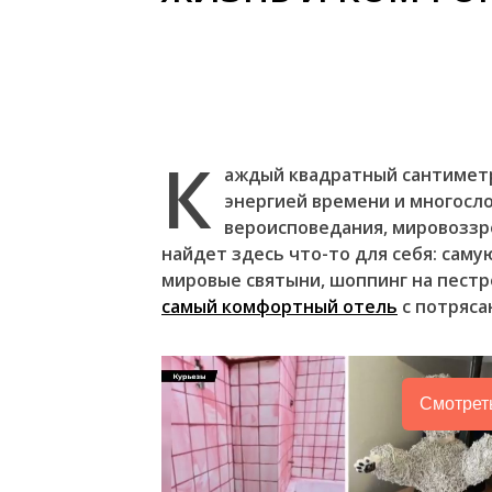
К
аждый квадратный сантиметр
энергией времени и многосл
вероисповедания, мировоззре
найдет здесь что-то для себя: саму
мировые святыни, шоппинг на пестр
самый комфортный отель
с потряса
Смотрет