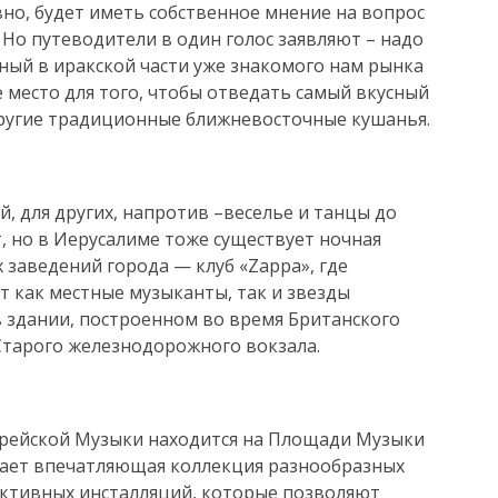
но, будет иметь собственное мнение на вопрос
. Но путеводители в один голос заявляют – надо
нный в иракской части уже знакомого нам рынка
 место для того, чтобы отведать самый вкусный
другие традиционные ближневосточные кушанья.
й, для других, напротив –веселье и танцы до
т, но в Иерусалиме тоже существует ночная
 заведений города — клуб «Zappa», где
 как местные музыканты, так и звезды
в здании, построенном во время Британского
 Старого железнодорожного вокзала.
врейской Музыки находится на Площади Музыки
идает впечатляющая коллекция разнообразных
ктивных инсталляций, которые позволяют