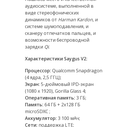
аудиосистеме, выполненной в
виде стереофонических
динамиков от
Harman Kardon
, и
системе шумоподавления, и
сканеру отпечатков пальцев, и
возможности беспроводной
зарядки
Qi
.
Характеристики Saygus V2:
Процессор:
Qualcomm Snapdragon
(4 ядрa, 2,5 ГГЦ);
Экран:
5-дюймовый IPD-экран
(1080 х 1920), Gorilla Glass 4;
Оперативная память:
3 ГБ;
Память:
64 ГБ + 2х128 ГБ
microSDXC ;
Аккумулятор:
3 100 мАч;
Сети:
поддержка LTE;