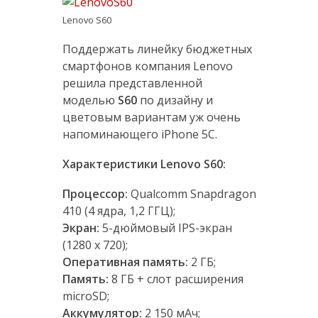
Lenovo S60
Поддержать линейку бюджетных
смартфонов компания Lenovo
решила представленной
моделью
S60
по дизайну и
цветовым вариантам уж очень
напоминающего iPhone 5C.
Характеристики Lenovo S60:
Процессор:
Qualcomm Snapdragon
410 (4 ядра, 1,2 ГГЦ);
Экран:
5-дюймовый IPS-экран
(1280 х 720);
Оперативная память:
2 ГБ;
Память:
8 ГБ + слот расширения
microSD;
Аккумулятор:
2 150 мАч;