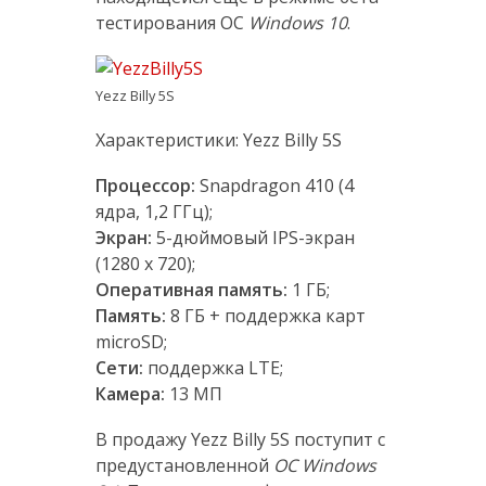
тестирования ОС
Windows 10
.
Yezz Billy 5S
Характеристики: Yezz Billy 5S
Процессор:
Snapdragon 410 (4
ядрa, 1,2 ГГц);
Экран:
5-дюймовый IPS-экран
(1280 х 720);
Оперативная память:
1 ГБ;
Память:
8 ГБ + поддержка карт
microSD;
Сети:
поддержка LTE;
Камера:
13 МП
В продажу Yezz Billy 5S поступит с
предустановленной
ОС Windows