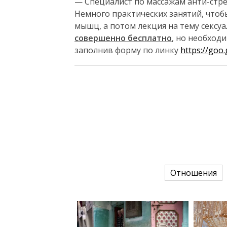
— Специалист по массажам анти-стре
Немного практических занятий, чтоб
мышц, а потом лекция на тему сексуа
совершенно бесплатно
, но необходи
заполнив форму по линку
https://go
Отношения