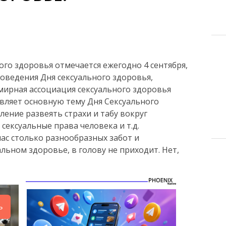
го здоровья отмечается ежегодно 4 сентября,
роведения Дня сексуального здоровья,
емирная ассоциация сексуального здоровья
являет основную тему Дня Сексуального
ление развеять страхи и табу вокруг
 сексуальные права человека и т.д.
нас столько разнообразных забот и
альном здоровье, в голову не приходит. Нет,
ь