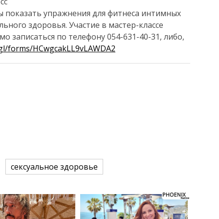
сс
ы показать упражнения для фитнеса интимных
льного здоровья. Участие в мастер-классе
мо записаться по телефону 054-631-40-31, либо,
o.gl/forms/HCwgcakLL9vLAWDA2
сексуальное здоровье