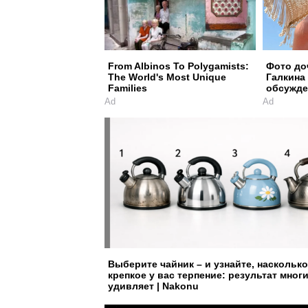
From Albinos To Polygamists:
Фото до
The World's Most Unique
Галкина
Families
обсужде
Ad
Ad
Выберите чайник – и узнайте, насколько
крепкое у вас терпение: результат мног
удивляет | Nakonu