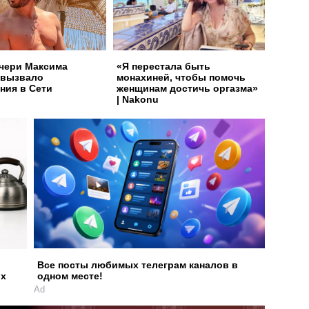
чери Максима
«Я перестала быть
 вызвало
монахиней, чтобы помочь
ния в Сети
женщинам достичь оргазма»
| Nakonu
Все посты любимых телеграм каналов в
их
одном месте!
Ad