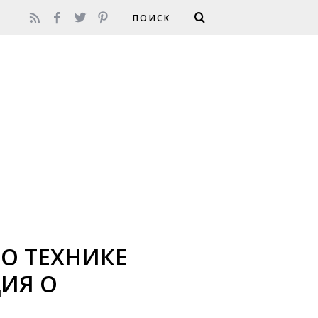
ПО ТЕХНИКЕ
ИЯ О