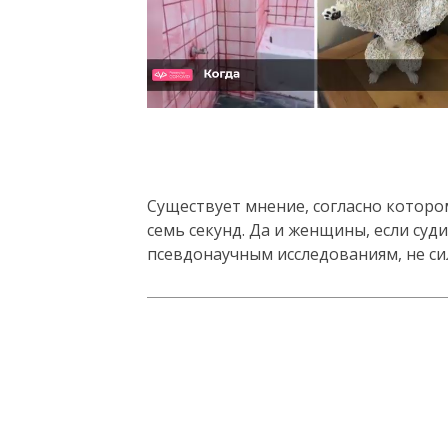
Существует мнение, согласно которо
семь секунд. Да и женщины, если суд
псевдонаучным исследованиям, не си