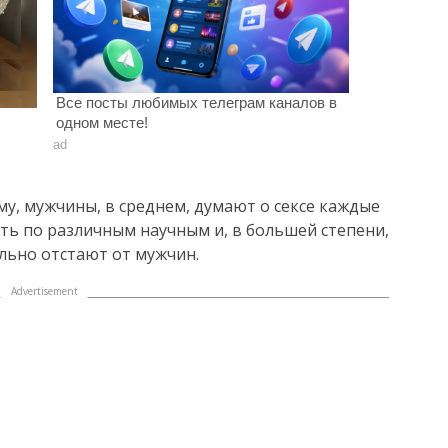
Все посты любимых телеграм каналов в
одном месте!
ad
му, мужчины, в среднем, думают о сексе каждые
ить по различным научным и, в большей степени,
льно отстают от мужчин.