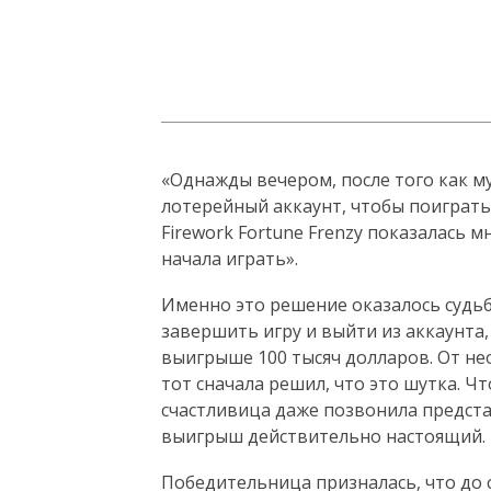
«Однажды вечером, после того как муж
лотерейный аккаунт, чтобы поиграть 
Firework Fortune Frenzy показалась м
начала играть».
Именно это решение оказалось судь
завершить игру и выйти из аккаунта
выигрыше 100 тысяч долларов. От не
тот сначала решил, что это шутка. Ч
счастливица даже позвонила предста
выигрыш действительно настоящий.
Победительница призналась, что до с