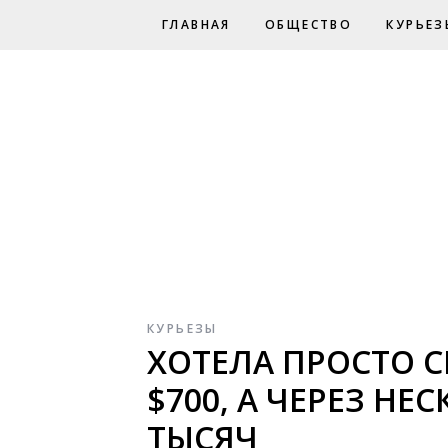
ГЛАВНАЯ
ОБЩЕСТВО
КУРЬЕЗ
КУРЬЕЗЫ
ХОТЕЛА ПРОСТО 
$700, А ЧЕРЕЗ Н
ТЫСЯЧ