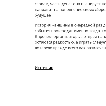
словам, часть денег она планирует п
направит на пополнение своих сбере
будущее.
История женщины в очередной раз д
события происходят именно тогда, ко
Впрочем, организаторы лотереи на
остаются редкостью, а играть следуе
лотереях прежде всего как развлечен
Источник