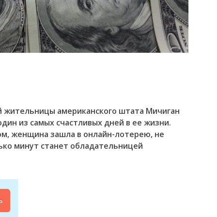
й жительницы американского штата Мичиган
дин из самых счастливых дней в ее жизни.
ом, женщина зашла в онлайн-лотерею, не
лько минут станет обладательницей
ь