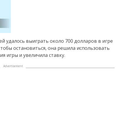
ей удалось выиграть около 700 долларов в игре
о чтобы остановиться, она решила использовать
 игры и увеличила ставку.