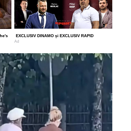
he's
EXCLUSIV DINAMO și EXCLUSIV RAPID
Ad