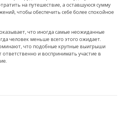
отратить на путешествие, а оставшуюся сумму
жений, чтобы обеспечить себе более спокойное
оказывает, что иногда самые неожиданные
гда человек меньше всего этого ожидает.
поминают, что подобные крупные выигрыши
т ответственно и воспринимать участие в
ие.