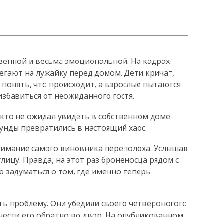
венной и весьма эмоциональной. На кадрах
егают на лужайку перед домом. Дети кричат,
 понять, что происходит, а взрослые пытаются
избавиться от неожиданного гостя.
икто не ожидал увидеть в собственном доме
унды превратились в настоящий хаос.
нимание самого виновника переполоха. Услышав
улицу. Правда, на этот раз броненосца рядом с
ю задуматься о том, где именно теперь
ть проблему. Они убедили своего четвероногого
ести его обратно во двор. На опубликованном