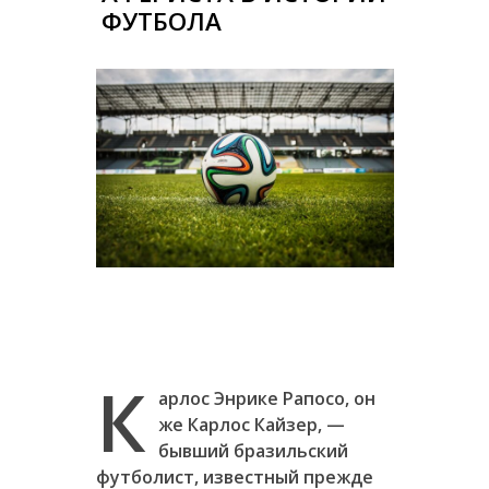
ФУТБОЛА
К
арлос Энрике Рапосо, он
же Карлос Кайзер, —
бывший бразильский
футболист, известный прежде