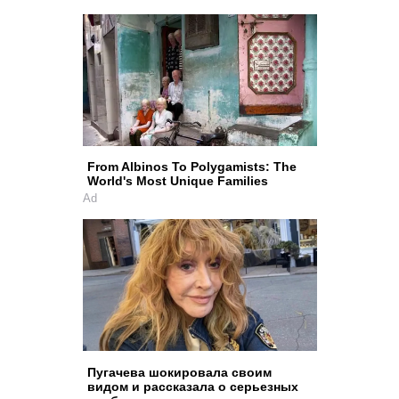
From Albinos To Polygamists: The
World's Most Unique Families
Ad
Пугачева шокировала своим
видом и рассказала о серьезных