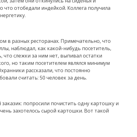
кой, затем они откинулись на сиденья и
о что отобедали индейкой. Коллега получила
нергетику.
ом в разных ресторанах. Примечательно, что
ллы, наблюдал, как какой-нибудь посетитель,
, что слежки за ним нет, выпивал остатки
акого, но таким посетителем являлся минимум
Охранники рассказали, что постоянно
овали считать: 50 человек за день.
й заказик: попросили почистить одну картошку и
чень захотелось сырой картошки. Вот такой