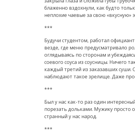
закрыла глаза и сложила губы трубоч
блаженно вздохнули, как будто тольк
неплохие чаевые за свою «вкусную» э
***
Будучи студентом, работал официант
везде, где меню предусматривало ро
оглядываясь по сторонам и убеждаясь
соевого соуса из соусницы. Ничего т
каждый третий из заказавших суши. 
наблюдают такое зрелище. Даже проб
***
Был у нас как-то раз один интересны
порезать дольками. Мужику просто о
странный у нас народ.
​​​​​​​***