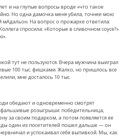
лет и на глупые вопросы вроде «что такое
йно. Но одна дамочка меня убила, точнее мою
й мАдальон. На вопрос о прожарке ответила:
 Коллега спросила: «Которые в сливочном соусе?»
ю».
кой тут не пользуются. Вчера мужчина выиграл
евые 100 тыс. фишками. Жалко, но пришлось все
елили, мне досталось 10 тыс.
люди обедают и одновременно смотрят
м фальшивые розыгрыши: победительница,
ену за своим подарком, а потом появляется ее
жды один из посетителей пошел дальше — он
нервничал и успокаивал себя выпивкой. Мы, как