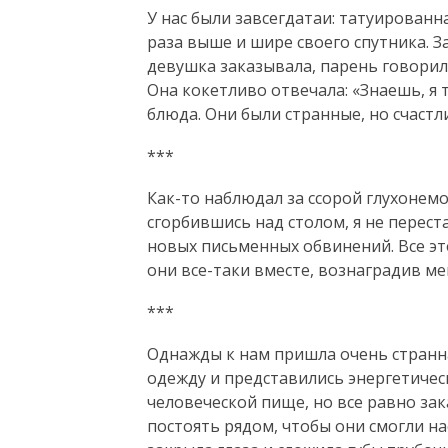
У нас были завсегдатаи: татуированна
раза выше и шире своего спутника. З
девушка заказывала, парень говорил:
Она кокетливо отвечала: «Знаешь, я 
блюда. Они были странные, но счастл
***
Как-то наблюдал за ссорой глухонемо
сгорбившись над столом, я не перест
новых письменных обвинений. Все эт
они все-таки вместе, вознаградив ме
***
Однажды к нам пришла очень странна
одежду и представились энергетичес
человеческой пище, но все равно за
постоять рядом, чтобы они смогли нас