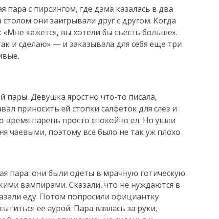
я пара с пирсингом, где дама казалась в два
а столом они заигрывали друг с другом. Когда
 «Мне кажется, вы хотели бы съесть больше».
так и сделаю» — и заказывала для себя еще три
ивые.
й пары. Девушка яростно что-то писала,
авал приносить ей стопки салфеток для слез и
о время парень просто спокойно ел. Но ушли
ня чаевыми, поэтому все было не так уж плохо.
я пара: они были одеты в мрачную готическую
кими вампирами. Сказали, что не нуждаются в
казали еду. Потом попросили официантку
ытиться ее аурой. Пара взялась за руки,