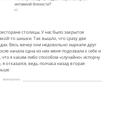
интимной близости?
ad
есторане столицы. У нас было закрытое
акой-то шишки. Так вышло, что сразу две
ах. Весь вечер они недовольно зыркали друг
после начала одна из них меня подозвала к себе и
 что я каким-либо способом «случайно» испорчу
 я отказался, ведь полчаса назад вторая
льше.