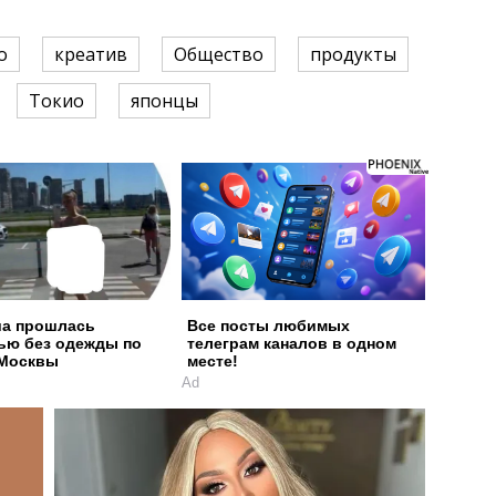
о
креатив
Общество
продукты
Токио
японцы
а прошлась
Все посты любимых
ью без одежды по
телеграм каналов в одном
 Москвы
месте!
Ad