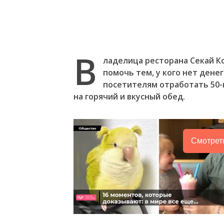
В
ладелица ресторана Секай Ко
помочь тем, у кого нет дене
посетителям отработать 50-
на горячий и вкусный обед.
Смотрет
Следующее видео через
Отмена
5