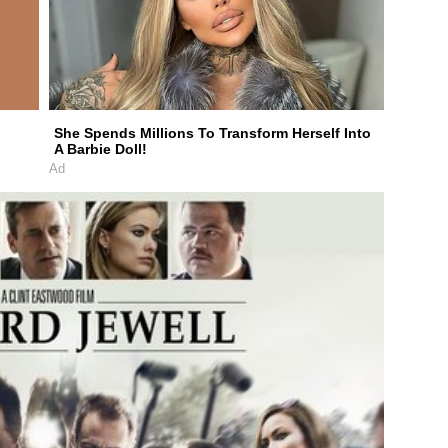
She Spends Millions To Transform Herself Into
A Barbie Doll!
Ad