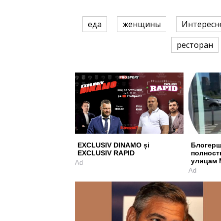
еда
женщины
Интересн
ресторан
EXCLUSIV DINAMO și
Блогерш
EXCLUSIV RAPID
полност
улицам
Ad
Ad