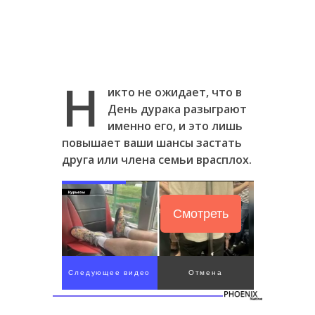
Н
икто не ожидает, что в
День дурака разыграют
именно его, и это лишь
повышает ваши шансы застать
друга или члена семьи врасплох.
Смотреть
Следующее видео
Отмена
через 5